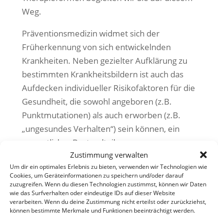
Weg.
Präventionsmedizin widmet sich der
Früherkennung von sich entwickelnden
Krankheiten. Neben gezielter Aufklärung zu
bestimmten Krankheitsbildern ist auch das
Aufdecken individueller Risikofaktoren für die
Gesundheit, die sowohl angeboren (z.B.
Punktmutationen) als auch erworben (z.B.
„ungesundes Verhalten“) sein können, ein
wesentlicher Bestandteil.
Zustimmung verwalten
Die rasante Entwicklung in der Medizin zeigt,
Um dir ein optimales Erlebnis zu bieten, verwenden wir Technologien wie
Cookies, um Geräteinformationen zu speichern und/oder darauf
dass diese Faktoren zunehmend günstig
zuzugreifen. Wenn du diesen Technologien zustimmst, können wir Daten
beeinflussbar sind. Neu entwickelte
wie das Surfverhalten oder eindeutige IDs auf dieser Website
verarbeiten. Wenn du deine Zustimmung nicht erteilst oder zurückziehst,
Therapien zeigen Möglichkeiten, u. a.
können bestimmte Merkmale und Funktionen beeinträchtigt werden.