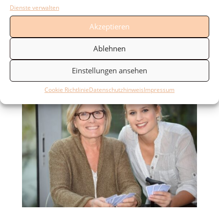
Alterungsprozesse mit ihren
Dienste verwalten
Verfallserscheinungen zu verlangsamen und
Akzeptieren
individuelle Selbstheilungskräfte zu stärken.
Dazu ist spezifisches Wissen und Verständnis
Ablehnen
für die durch den Alterungsprozess bedingten
Veränderungen unabdingbare Voraussetzung.
Einstellungen ansehen
Cookie Richtlinie
Datenschutzhinweis
Impressum