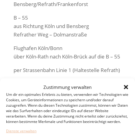
Bensberg/Refrath/Frankenforst
B – 55
aus Richtung Köln und Bensberg
Refrather Weg – Dolmanstraße
Flughafen Köln/Bonn
über Köln-Rath nach Köln-Brück auf die B – 55
per Strassenbahn Linie 1 (Haltestelle Refrath)
per Bus Linie 451 aus Richtung Bergisch
Zustimmung verwalten
Gladbach
Um dir ein optimales Erlebnis zu bieten, verwenden wir Technologien wie
Linie 310 aus Richtung Gummersbach
Cookies, um Geräteinformationen zu speichern und/oder darauf
zuzugreifen. Wenn du diesen Technologien zustimmst, können wir Daten
Linie 421 aus Richtung Lindlar
wie das Surfverhalten oder eindeutige IDs auf dieser Website
verarbeiten. Wenn du deine Zustimmung nicht erteilst oder zurückziehst,
Linie 420 aus Richtung Overath
können bestimmte Merkmale und Funktionen beeinträchtigt werden.
Linie 305 aus Richtung Wiehl
Dienste verwalten